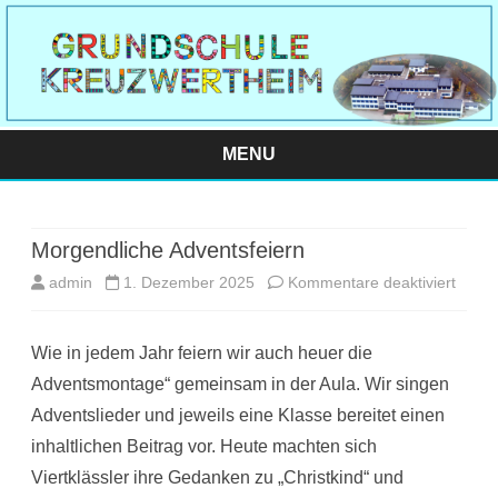
MENU
Skip
to
content
Morgendliche Adventsfeiern
für
admin
1. Dezember 2025
Kommentare deaktiviert
Morge
Wie in jedem Jahr feiern wir auch heuer die
Adven
Adventsmontage“ gemeinsam in der Aula. Wir singen
Adventslieder und jeweils eine Klasse bereitet einen
inhaltlichen Beitrag vor. Heute machten sich
Viertklässler ihre Gedanken zu „Christkind“ und